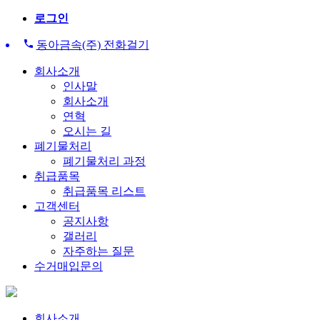
로그인
동아금속(주) 전화걸기
회사소개
인사말
회사소개
연혁
오시는 길
폐기물처리
폐기물처리 과정
취급품목
취급품목 리스트
고객센터
공지사항
갤러리
자주하는 질문
수거매입문의
회사소개